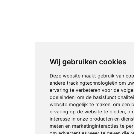
Wij gebruiken cookies
Deze website maakt gebruik van coo
andere trackingtechnologieën om u
ervaring te verbeteren voor de volg
doeleinden:
om de basisfunctionalite
website mogelijk te maken
,
om een b
ervaring op de website te bieden
,
om
interesse in onze producten en diens
meten en marketinginteracties te per
om advertenties weer te geven die r